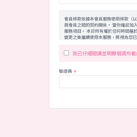
會員條款依據本會員服務使用條款（以
與會員之間的契約關係。 當你確認加
服務項目。 本診所有權於任何時間基
變更之後繼續使用本服務，將視為您已
我已仔細閱讀並明瞭個資所載
會員服務範圍：
本診所所提供的服務範圍，包括 dr-j
站、實體等服務。 其服務內容包括但
驗證碼
＊
修改或是終止相關服務。
隱私權保障：
本診所對於所登錄或留存之個人資料，
其他依法受保護之個人資料。 同時為
策略合作夥伴，得記錄、保存、 並利
在下列的情況下，本診所有可能會提供
一、基於法律之規定、或受司法機關與