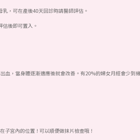
母乳，可在產後40天回診時請醫師評估。
評估後即可置入。
正常出血，當身體逐漸適應後就會改善。有20%的婦女月經會少到
子宮內的位置 ! 可以順便做抹片檢查哦 !