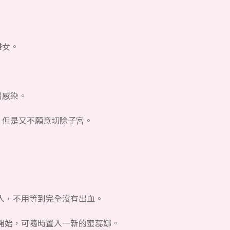
婦女。
易感染。
，但是又不願意切除子宮。
入，不用等到完全沒有出血。
開始，可隨時置入一新的蜜蕊娜。