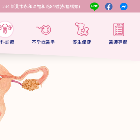
234 新北市永和區福和路84號(永福橋頭)
婦科診療
不孕症醫學
優生保健
醫師專欄