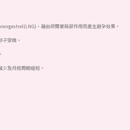
orgestrel(LNG)，藉由荷爾蒙局部作用而產生避孕效果。
卵子受精。
。
減少及月經周期縮短。