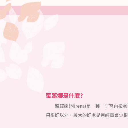
蜜蕊娜是什麼?
蜜蕊娜(Mirena)是一種「子宮內投藥系統
果很好以外，最大的好處是月經量會少很