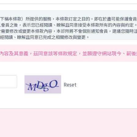
下稱本條款）所提供的服務，本條款訂定之目的，即在於盡可能保護會員
入會員之後，表示您已經閱讀、瞭解且同意接受本條款所有的內容與約定。
於需要修改或變更本條款內容，本診所將不會個別通知會員，建議您隨時注
經閱讀、瞭解且同意已完成之相關修改與變更。
內容及其意義，茲同意該等條款規定，並願遵守網站現今、嗣後
ong.com.tw 網域下所有網站，以及未來所有可能衍生，屬於本診所並
不限於商品買賣、內容瀏覽與利用電子郵件或其他方式進行商品行銷資訊
Reset
在未獲得同意以前，絕不對非本診所相關業務合作夥伴以外揭露之姓名、
提供行銷、市場分析、統計或研究、或為提供會員個人化服務或加值服務
用會員在本網站所留存或產生之資料及記錄，同時在不揭露各該資料之情
您的個人資料給有權機關或主張其權利受侵害並提出司法機關正式證明之
其他有權機關基於法定程序之要求。