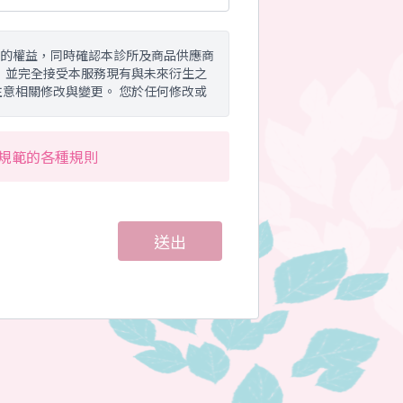
的權益，同時確認本診所及商品供應商
 並完全接受本服務現有與未來衍生之
意相關修改與變更。 您於任何修改或
規範的各種規則
包括使用本診所所提供資訊流平台之所有網
之提供。本診所得依實際情形，增加、
送出
地址、信用卡卡號、 電子郵件地址及
之目的，會員同意本診所、或本診所之
形下得公開或使用統計資料。
第三人：