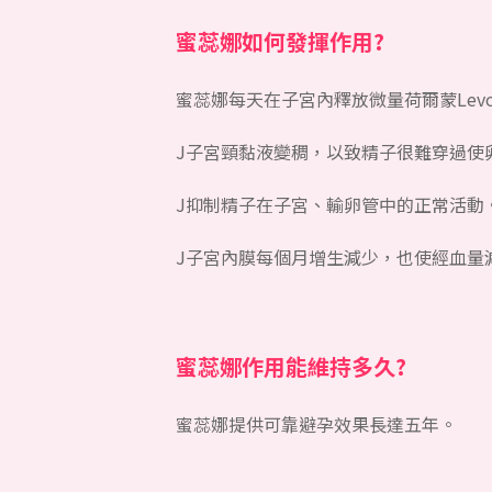
蜜蕊娜如何發揮作用?
蜜蕊娜每天在子宮內釋放微量荷爾蒙Levon
J子宮頸黏液變稠，以致精子很難穿過使
J抑制精子在子宮、輸卵管中的正常活動
J子宮內膜每個月增生減少，也使經血量
蜜蕊娜作用能維持多久?
蜜蕊娜提供可靠避孕效果長達五年。