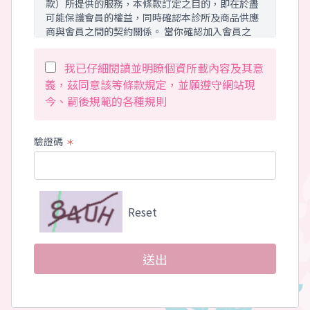
款）所提供的服務，本條款訂定之目的，即在於盡
可能保護會員的權益，同時確認本診所及商品供應
商與會員之間的契約關係。 當你確認加入會員之
後，表示您已經閱讀、瞭解且同意接受本條款所有
的內容與約定。 並完全接受本服務現有與未來衍生
我已仔細閱讀並明瞭個資所載內容及其意
之服務項目。 本診所有權於任何時間基於需要修改
義，茲同意該等條款規定，並願遵守網站現
或變更本條款內容，本診所將不會個別通知會員，
今、嗣後規範的各種規則
建議您隨時注意相關修改與變更。 您於任何修改或
變更之後繼續使用本服務，將視為您已經閱讀、瞭
解且同意已完成之相關修改與變更。
驗證碼
＊
會員服務範圍：
本診所所提供的服務範圍，包括 dr-jong.com.tw
網域下所有網站，以及未來所有可能衍生，屬於本
Reset
診所並包括使用本診所所提供資訊流平台之所有網
站、實體等服務。 其服務內容包括但不限於商品買
賣、內容瀏覽與利用電子郵件或其他方式進行商品
行銷資訊之提供。本診所得依實際情形，增加、修
送出
改或是終止相關服務。
隱私權保障：