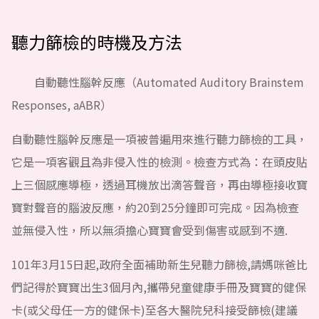
聽力篩檢的時機及方法
自動聽性腦幹反應（Automated Auditory Brainstem
Responses, aABR）
自動聽性腦幹反應是一項被普遍用來進行聽力篩檢的工具，
它是一項客觀且為非侵入性的檢測。檢查方式為：在頭皮貼
上三個感應導極，透過耳機放出滴答聲音，再由導極接收寶
寶對聲音的腦波反應，約20到25分鐘即可完成。因為檢查
並無侵入性，所以無須擔心寶寶會受到傷害或感到不適.
101年3月15日起,政府全面補助新生兒聽力篩檢,請媽咪爸比
們記得於寶寶出生3個月內,攜帶兒童健康手冊及寶寶的健保
卡(或父母任一方的健保卡)至各大醫院兒科接受篩檢(建議